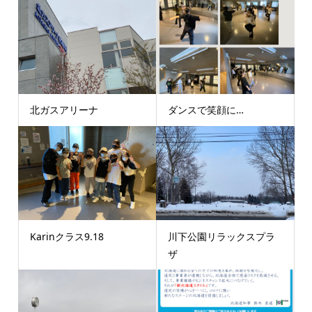
北ガスアリーナ
ダンスで笑顔に…
Karinクラス9.18
川下公園リラックスプラ
ザ